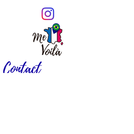
Contact
Paris - Île-de-France
Valéria MOREIRA
contact@agencemevoila.fr
+33 (0) 6 67 49 45 39