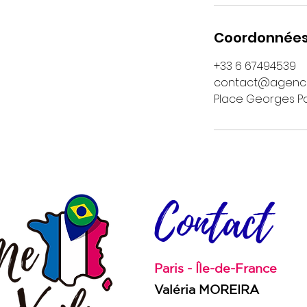
Coordonnée
+33 6 67494539
contact@agence
Place Georges Po
Contact
Paris - Île-de-France
Valéria MOREIRA