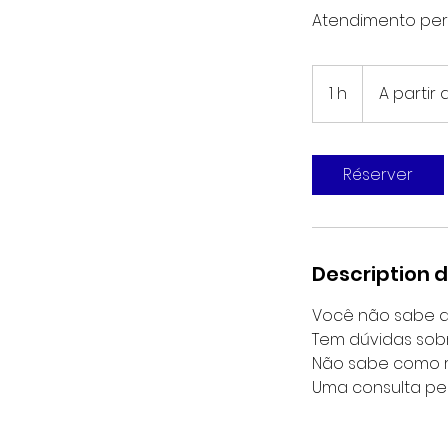
Atendimento per
A
partir
1 h
1
A partir
de
75€/hora
Réserver
Description d
Você não sabe q
Tem dúvidas sobr
Não sabe como re
Uma consulta per