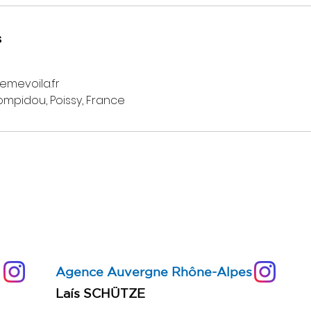
s
mevoila.fr
mpidou, Poissy, France
Agence Auvergne Rhône-Alpes
​Laís SCHÜTZE